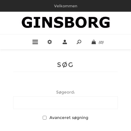
Velkommen
(0)
SØG
Søgeord:
Avanceret søgning