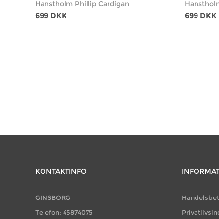
Hanstholm Phillip Cardigan
Hanstholm
699 DKK
699 DKK
KONTAKTINFO
INFORMA
GINSBORG
Handelsbet
Telefon: 45874075
Privatlivsin