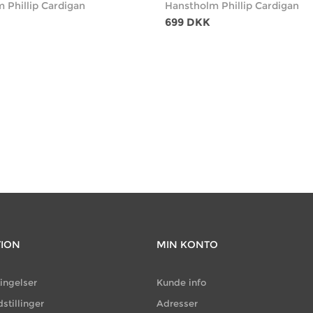
 Phillip Cardigan
Hanstholm Phillip Cardigan
699 DKK
TION
MIN KONTO
ingelser
Kunde info
dstillinger
Adresser