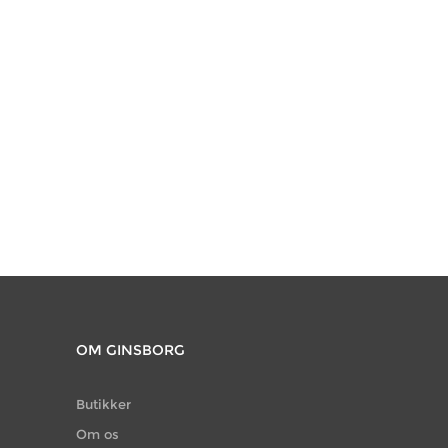
OM GINSBORG
Butikker
Om os