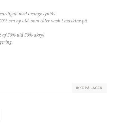
cardigan med orange lynlås.
 100% ren ny uld, som tåler vask i maskine på
t af 50% uld 50% akryl.
gering.
IKKE PÅ LAGER