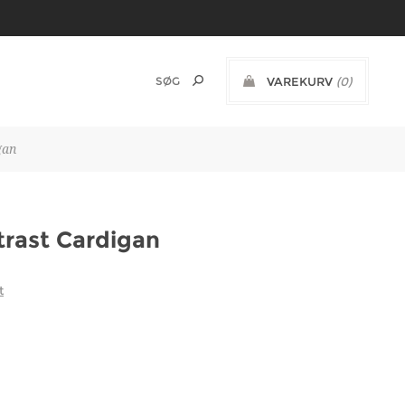
VAREKURV
(0)
DKK
gan
trast Cardigan
t