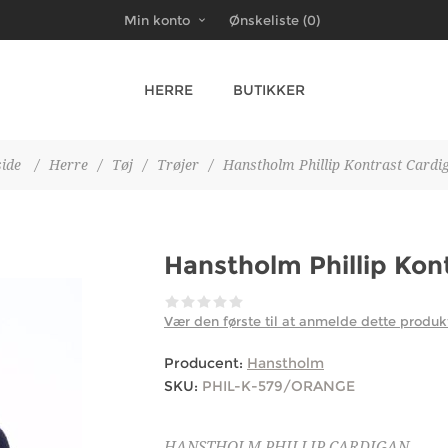
Min konto
Ønskeliste
(0)
HERRE
BUTIKKER
ide
/
Herre
/
Tøj
/
Trøjer
/
Hanstholm Phillip Kontrast Cardi
Hanstholm Phillip Kon
Vær den første til at anmelde dette produk
Producent:
Hanstholm
SKU:
PHIL-K-579/ORANGE
HANSTHOLM PHILLIP CARDIGAN