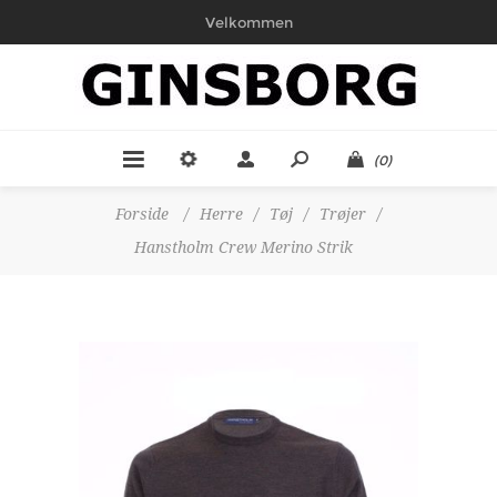
Velkommen
(0)
Forside
/
Herre
/
Tøj
/
Trøjer
/
Hanstholm Crew Merino Strik