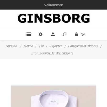
Velkommen
(0)
Forside
/
Herre
/
Tøj
/
Skjorter
/
Langærmet skjorte
/
Eton 3000SDM WE Skjorte